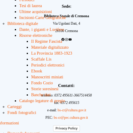
Tesi di laurea
Sede:
Ultime acquisizioni
Biblioteca Statale di Cremona
Incisioni-Carte Geografiche
Biblioteca digitale
Via Ugolani Dati, 4
Dante, i giganti e Lucifero
26100 Cremona
Risorse elettroniche
Il Regime Fascista
Facebook
Instagram
YouTube
Materiale digitalizzato
La Provincia 1883-1923
Scaffale Lis
Periodici elettronici
Ebook
Manoscritti miniati
Fondo Cozio
Contatti:
Storie soresinesi
Banche dati
telefono:
0372.495611-3667514458
Catalogo legature di pregio
fax
: 0372.495615
Carteggi
e-mail:
bs-cr@cultura.gov.it
Fondi fotografici
PEC:
bs-cr@pec.cultura.gov.it
nformazioni
Privacy Policy