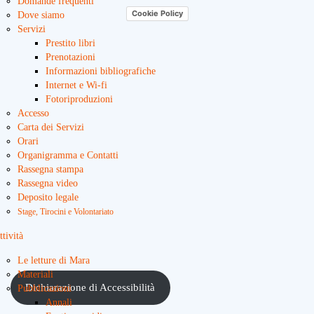
Domande frequenti
Cookie Policy
Dove siamo
Servizi
Prestito libri
Prenotazioni
Informazioni bibliografiche
Internet e Wi-fi
Fotoriproduzioni
Accesso
Carta dei Servizi
Orari
Organigramma e Contatti
Rassegna stampa
Rassegna video
Deposito legale
Stage, Tirocini e Volontariato
ttività
Le letture di Mara
Materiali
Dichiarazione di Accessibilità
Pubblicazioni
Annali