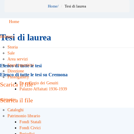
Home
/
Tesi di laurea
Home
Tesi di laurea
iblioteca
Storia
Sale
Area servizi
Spazi espositivi
Elenco di tutte le tesi
Direzione
Elenco di tutte le tesi su Cremona
Photogallery
Ex collegio dei Gesuiti
Scarica il file
Palazzo Affaitati 1936-1939
Scarica il file
atrimonio
Cataloghi
Patrimonio librario
Fondi Statali
Fondi Civici
Periodici