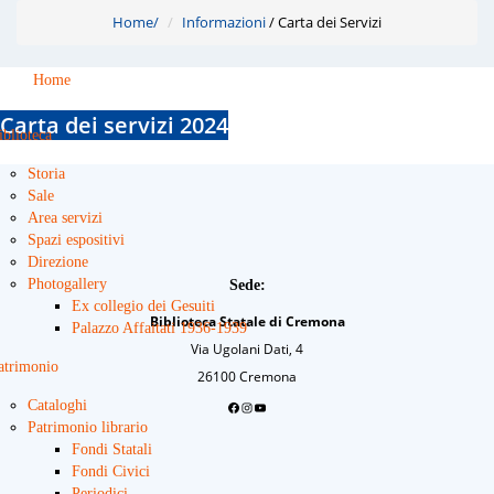
Home
/
Informazioni
/
Carta dei Servizi
Home
Carta dei servizi 2024
iblioteca
Storia
Sale
Area servizi
Spazi espositivi
Direzione
Photogallery
Sede:
Ex collegio dei Gesuiti
Biblioteca Statale di Cremona
Palazzo Affaitati 1936-1939
Via Ugolani Dati, 4
atrimonio
26100 Cremona
Cataloghi
Facebook
Instagram
YouTube
Patrimonio librario
Fondi Statali
Fondi Civici
Periodici