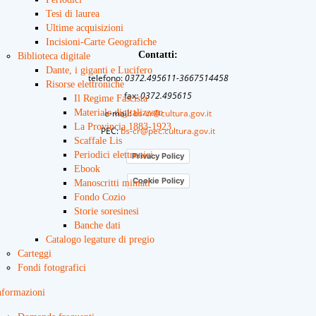
Tesi di laurea
Ultime acquisizioni
Incisioni-Carte Geografiche
Contatti:
Biblioteca digitale
Dante, i giganti e Lucifero
telefono:
0372.495611-3667514458
Risorse elettroniche
fax
: 0372.495615
Il Regime Fascista
Materiale digitalizzato
e-mail:
bs-cr@cultura.gov.it
La Provincia 1883-1923
PEC:
bs-cr@pec.cultura.gov.it
Scaffale Lis
Periodici elettronici
Privacy Policy
Ebook
Cookie Policy
Manoscritti miniati
Fondo Cozio
Storie soresinesi
Banche dati
Catalogo legature di pregio
Carteggi
Fondi fotografici
nformazioni