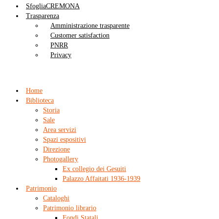
SfogliaCREMONA
Trasparenza
Amministrazione trasparente
Customer satisfaction
PNRR
Privacy
Home
Biblioteca
Storia
Sale
Area servizi
Spazi espositivi
Direzione
Photogallery
Ex collegio dei Gesuiti
Palazzo Affaitati 1936-1939
Patrimonio
Cataloghi
Patrimonio librario
Fondi Statali