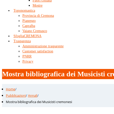
Fuori collana
Mostre
Toponomastica
Provincia di Cremona
Pianengo
Capralba
Vaiano Cremasco
SfogliaCREMONA
Trasparenza
Amministrazione trasparente
Customer satisfaction
PNRR
Privacy
Mostra bibliografica dei Musicisti c
Home
/
Pubblicazioni
/
Annali
/
Mostra bibliografica dei Musicisti cremonesi