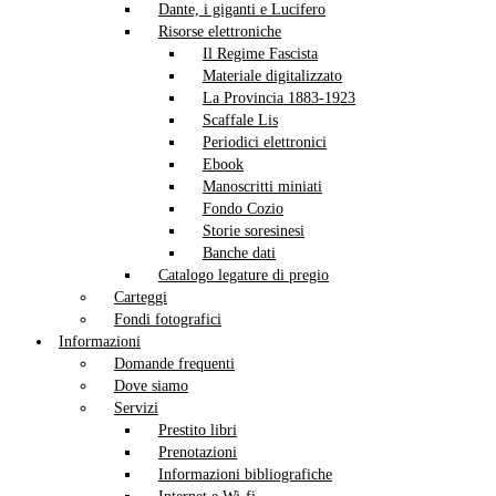
Dante, i giganti e Lucifero
Risorse elettroniche
Il Regime Fascista
Materiale digitalizzato
La Provincia 1883-1923
Scaffale Lis
Periodici elettronici
Ebook
Manoscritti miniati
Fondo Cozio
Storie soresinesi
Banche dati
Catalogo legature di pregio
Carteggi
Fondi fotografici
Informazioni
Domande frequenti
Dove siamo
Servizi
Prestito libri
Prenotazioni
Informazioni bibliografiche