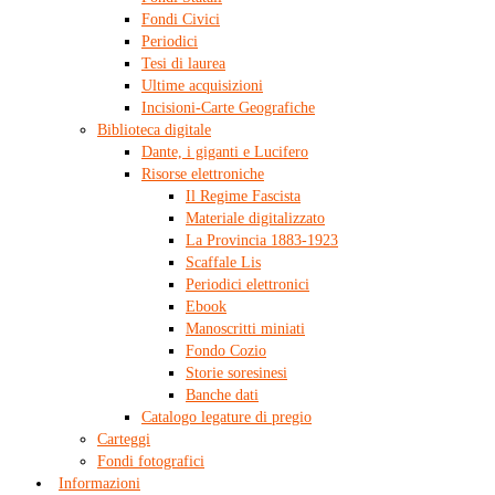
Fondi Civici
Periodici
Tesi di laurea
Ultime acquisizioni
Incisioni-Carte Geografiche
Biblioteca digitale
Dante, i giganti e Lucifero
Risorse elettroniche
Il Regime Fascista
Materiale digitalizzato
La Provincia 1883-1923
Scaffale Lis
Periodici elettronici
Ebook
Manoscritti miniati
Fondo Cozio
Storie soresinesi
Banche dati
Catalogo legature di pregio
Carteggi
Fondi fotografici
Informazioni