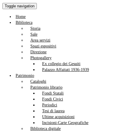
Toggle navigation
Home
Biblioteca
Storia
Sale
Area servizi
Spazi espositivi
Direzione
Photogallery
Ex collegio dei Gesuiti
Palazzo Affaitati 1936-1939
Patrimonio
Cataloghi
Patrimonio librario
Fondi Statali
Fondi Civici
Periodici
Tesi di laurea
Ultime acquisizioni
Incisioni-Carte Geografiche
Biblioteca digitale