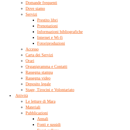
Domande frequenti
Dove siamo
Servizi
Prestito libri
Prenotazioni
Informazioni bibliografiche
Internet e Wi-fi
Fotoriproduzioni
Accesso
Carta dei Servizi
Orari
Organigramma e Contatti
Rassegna stampa
Rassegna video
Deposito legale
Stage, Tirocini e Volontariato
Attività
Le letture di Mara
Materiali
Pubblicazioni
Annali
Fonti e sussidi