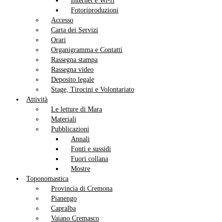
Internet e Wi-fi
Fotoriproduzioni
Accesso
Carta dei Servizi
Orari
Organigramma e Contatti
Rassegna stampa
Rassegna video
Deposito legale
Stage, Tirocini e Volontariato
Attività
Le letture di Mara
Materiali
Pubblicazioni
Annali
Fonti e sussidi
Fuori collana
Mostre
Toponomastica
Provincia di Cremona
Pianengo
Capralba
Vaiano Cremasco