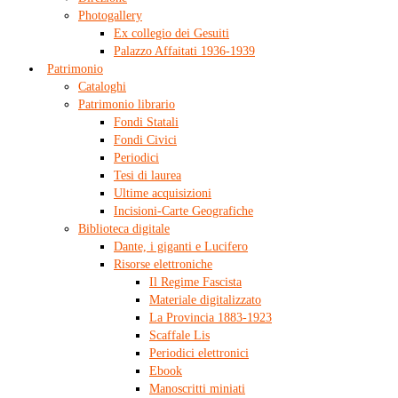
Photogallery
Ex collegio dei Gesuiti
Palazzo Affaitati 1936-1939
Patrimonio
Cataloghi
Patrimonio librario
Fondi Statali
Fondi Civici
Periodici
Tesi di laurea
Ultime acquisizioni
Incisioni-Carte Geografiche
Biblioteca digitale
Dante, i giganti e Lucifero
Risorse elettroniche
Il Regime Fascista
Materiale digitalizzato
La Provincia 1883-1923
Scaffale Lis
Periodici elettronici
Ebook
Manoscritti miniati