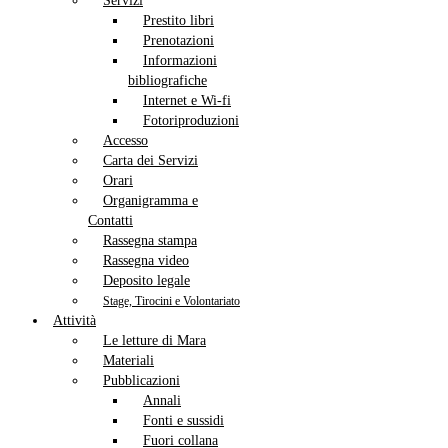
Servizi
Prestito libri
Prenotazioni
Informazioni
bibliografiche
Internet e Wi-fi
Fotoriproduzioni
Accesso
Carta dei Servizi
Orari
Organigramma e
Contatti
Rassegna stampa
Rassegna video
Deposito legale
Stage, Tirocini e Volontariato
Attività
Le letture di Mara
Materiali
Pubblicazioni
Annali
Fonti e sussidi
Fuori collana