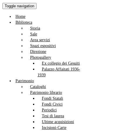
Toggle navigation
Home
Biblioteca
Storia
Sale
Area servizi
Spazi espositivi
Direzione
Photogallery
Ex collegio dei Gesuiti
Palazzo Affaitati 1936-
1939
Patrimonio
Cataloghi
Patrimonio librario
Fondi Statali
Fondi Civici
Periodici
Tesi di laurea
Ultime acquisizioni
Incisioni-Carte