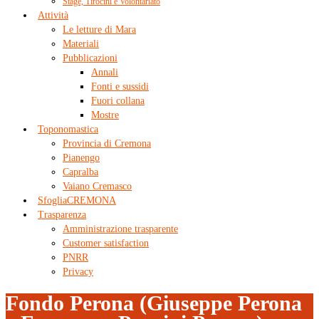
Stage, Tirocini e Volontariato
Attività
Le letture di Mara
Materiali
Pubblicazioni
Annali
Fonti e sussidi
Fuori collana
Mostre
Toponomastica
Provincia di Cremona
Pianengo
Capralba
Vaiano Cremasco
SfogliaCREMONA
Trasparenza
Amministrazione trasparente
Customer satisfaction
PNRR
Privacy
Fondo Perona (Giuseppe Perona