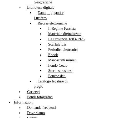
Geografiche
Biblioteca digitale
Dante, i giganti e
Lucifero
Risorse elettroniche
Il Regime Fascista
Materiale digitalizzato
La Provincia 1883-1923
Scaffale Lis
Periodici elettronici
Ebook
Manoscritti miniati
Fondo Cozio
Storie soresinesi
Banche dati
Catalogo legature di
pregio
Carteggi
Fondi fotografici
Informazioni
Domande frequenti
Dove siamo