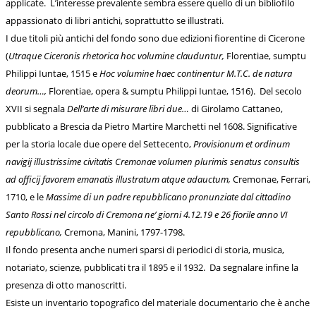
applicate. L’interesse prevalente sembra essere quello di un bibliofilo
appassionato di libri antichi, soprattutto se illustrati.
I due titoli più antichi del fondo sono due edizioni fiorentine di Cicerone
(
Utraque Ciceronis rhetorica hoc volumine clauduntur,
Florentiae, sumptu
Philippi Iuntae, 1515 e
Hoc volumine haec continentur M.T.C. de natura
deorum…,
Florentiae, opera & sumptu Philippi Iuntae, 1516). Del secolo
XVII si segnala
Dell’arte di misurare libri due…
di Girolamo Cattaneo,
pubblicato a Brescia da Pietro Martire Marchetti nel 1608. Significative
per la storia locale due opere del Settecento,
Provisionum et ordinum
navigij illustrissime civitatis Cremonae volumen plurimis senatus consultis
ad officij favorem emanatis illustratum atque adauctum,
Cremonae, Ferrari,
1710, e le
Massime di un padre repubblicano pronunziate dal cittadino
Santo Rossi nel circolo di Cremona ne’ giorni 4.12.19 e 26 fiorile anno VI
repubblicano,
Cremona, Manini, 1797-1798.
Il fondo presenta anche numeri sparsi di periodici di storia, musica,
notariato, scienze, pubblicati tra il 1895 e il 1932. Da segnalare infine la
presenza di otto manoscritti.
Esiste un inventario topografico del materiale documentario che è anche