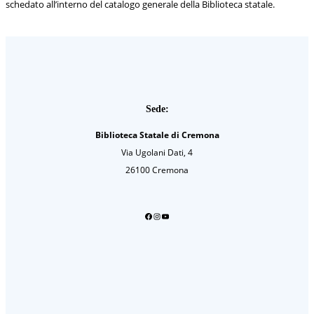
schedato all’interno del catalogo generale della Biblioteca statale.
Sede:
Biblioteca Statale di Cremona
Via Ugolani Dati, 4
26100 Cremona
Facebook
Instagram
YouTube