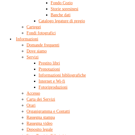
Fondo Cozio
Storie soresinesi
Banche dati
Catalogo legature di pregio
Carteggi
Fondi fotografici
Informazioni
Domande frequenti
Dove siamo
Servizi
Prestito libri
Prenotazioni
Informazioni bibliografiche
Internet e Wi-fi
Fotoriproduzioni
Accesso
Carta dei Servizi
Orari
Organigramma e Contatti
Rassegna stampa
Rassegna video
Deposito legale