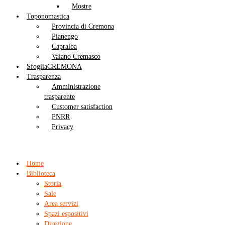
Mostre
Toponomastica
Provincia di Cremona
Pianengo
Capralba
Vaiano Cremasco
SfogliaCREMONA
Trasparenza
Amministrazione
trasparente
Customer satisfaction
PNRR
Privacy
Home
Biblioteca
Storia
Sale
Area servizi
Spazi espositivi
Direzione