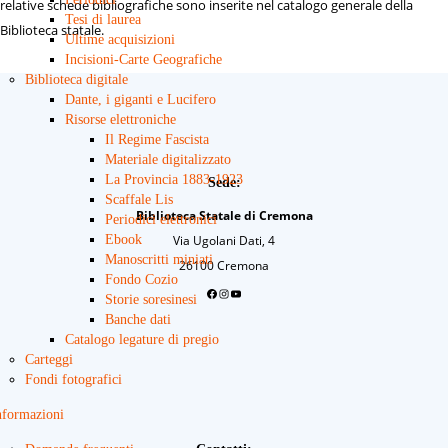
relative schede bibliografiche sono inserite nel catalogo generale della
Tesi di laurea
Biblioteca statale.
Ultime acquisizioni
Incisioni-Carte Geografiche
Biblioteca digitale
Dante, i giganti e Lucifero
Risorse elettroniche
Il Regime Fascista
Materiale digitalizzato
La Provincia 1883-1923
Sede:
Scaffale Lis
Biblioteca Statale di Cremona
Periodici elettronici
Ebook
Via Ugolani Dati, 4
Manoscritti miniati
26100 Cremona
Fondo Cozio
Storie soresinesi
Facebook
Instagram
YouTube
Banche dati
Catalogo legature di pregio
Carteggi
Fondi fotografici
nformazioni