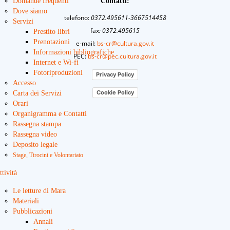
Domande frequenti
Contatti:
Dove siamo
telefono:
0372.495611-3667514458
Servizi
fax
: 0372.495615
Prestito libri
Prenotazioni
e-mail:
bs-cr@cultura.gov.it
Informazioni bibliografiche
PEC:
bs-cr@pec.cultura.gov.it
Internet e Wi-fi
Fotoriproduzioni
Privacy Policy
Accesso
Cookie Policy
Carta dei Servizi
Orari
Organigramma e Contatti
Rassegna stampa
Rassegna video
Deposito legale
Stage, Tirocini e Volontariato
ttività
Le letture di Mara
Materiali
Pubblicazioni
Annali