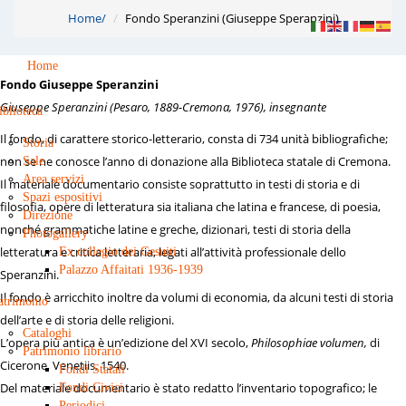
Home
/
Fondo Speranzini (Giuseppe Speranzini)
Home
Fondo Giuseppe Speranzini
Giuseppe Speranzini (Pesaro, 1889-Cremona, 1976), insegnante
iblioteca
Il fondo, di carattere storico-letterario, consta di 734 unità bibliografiche;
Storia
non se ne conosce l’anno di donazione alla Biblioteca statale di Cremona.
Sale
Area servizi
Il materiale documentario consiste soprattutto in testi di storia e di
Spazi espositivi
filosofia, opere di letteratura sia italiana che latina e francese, di poesia,
Direzione
nonché grammatiche latine e greche, dizionari, testi di storia della
Photogallery
letteratura e critica letteraria, legati all’attività professionale dello
Ex collegio dei Gesuiti
Palazzo Affaitati 1936-1939
Speranzini.
Il fondo è arricchito inoltre da volumi di economia, da alcuni testi di storia
atrimonio
dell’arte e di storia delle religioni.
Cataloghi
L’opera più antica è un’edizione del XVI secolo,
Philosophiae volumen,
di
Patrimonio librario
Cicerone, Venetiis, 1540.
Fondi Statali
Del materiale documentario è stato redatto l’inventario topografico; le
Fondi Civici
Periodici