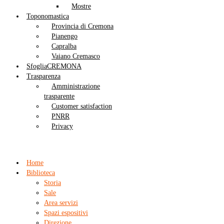
Mostre
Toponomastica
Provincia di Cremona
Pianengo
Capralba
Vaiano Cremasco
SfogliaCREMONA
Trasparenza
Amministrazione
trasparente
Customer satisfaction
PNRR
Privacy
Home
Biblioteca
Storia
Sale
Area servizi
Spazi espositivi
Direzione