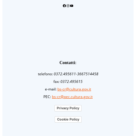
Facebook
Instagram
YouTube
Contatti:
telefono:
0372.495611-3667514458
fax
: 0372.495615
e-mail:
bs-cr@cultura.gov.it
PEC:
bs-cr@pec.cultura.gov.it
Privacy Policy
Cookie Policy