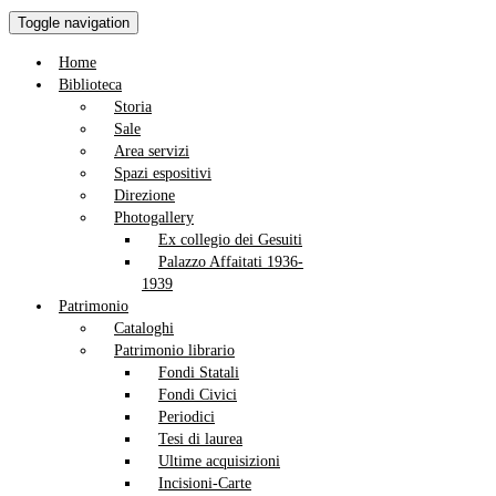
Toggle navigation
Home
Biblioteca
Storia
Sale
Area servizi
Spazi espositivi
Direzione
Photogallery
Ex collegio dei Gesuiti
Palazzo Affaitati 1936-
1939
Patrimonio
Cataloghi
Patrimonio librario
Fondi Statali
Fondi Civici
Periodici
Tesi di laurea
Ultime acquisizioni
Incisioni-Carte