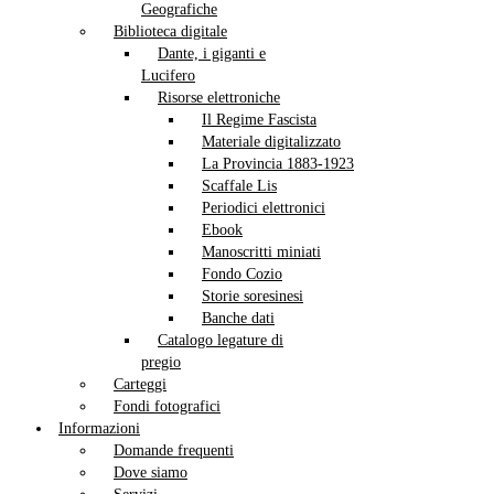
Geografiche
Biblioteca digitale
Dante, i giganti e
Lucifero
Risorse elettroniche
Il Regime Fascista
Materiale digitalizzato
La Provincia 1883-1923
Scaffale Lis
Periodici elettronici
Ebook
Manoscritti miniati
Fondo Cozio
Storie soresinesi
Banche dati
Catalogo legature di
pregio
Carteggi
Fondi fotografici
Informazioni
Domande frequenti
Dove siamo