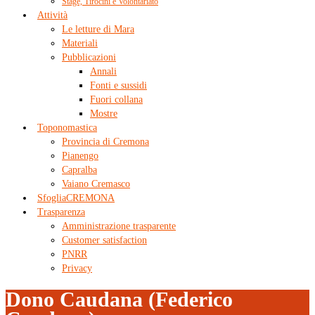
Stage, Tirocini e Volontariato
Attività
Le letture di Mara
Materiali
Pubblicazioni
Annali
Fonti e sussidi
Fuori collana
Mostre
Toponomastica
Provincia di Cremona
Pianengo
Capralba
Vaiano Cremasco
SfogliaCREMONA
Trasparenza
Amministrazione trasparente
Customer satisfaction
PNRR
Privacy
Dono Caudana (Federico