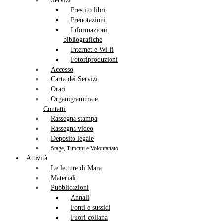
Servizi
Prestito libri
Prenotazioni
Informazioni
bibliografiche
Internet e Wi-fi
Fotoriproduzioni
Accesso
Carta dei Servizi
Orari
Organigramma e
Contatti
Rassegna stampa
Rassegna video
Deposito legale
Stage, Tirocini e Volontariato
Attività
Le letture di Mara
Materiali
Pubblicazioni
Annali
Fonti e sussidi
Fuori collana