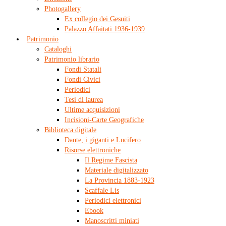
Photogallery
Ex collegio dei Gesuiti
Palazzo Affaitati 1936-1939
Patrimonio
Cataloghi
Patrimonio librario
Fondi Statali
Fondi Civici
Periodici
Tesi di laurea
Ultime acquisizioni
Incisioni-Carte Geografiche
Biblioteca digitale
Dante, i giganti e Lucifero
Risorse elettroniche
Il Regime Fascista
Materiale digitalizzato
La Provincia 1883-1923
Scaffale Lis
Periodici elettronici
Ebook
Manoscritti miniati