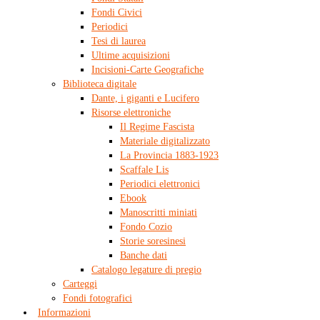
Fondi Civici
Periodici
Tesi di laurea
Ultime acquisizioni
Incisioni-Carte Geografiche
Biblioteca digitale
Dante, i giganti e Lucifero
Risorse elettroniche
Il Regime Fascista
Materiale digitalizzato
La Provincia 1883-1923
Scaffale Lis
Periodici elettronici
Ebook
Manoscritti miniati
Fondo Cozio
Storie soresinesi
Banche dati
Catalogo legature di pregio
Carteggi
Fondi fotografici
Informazioni