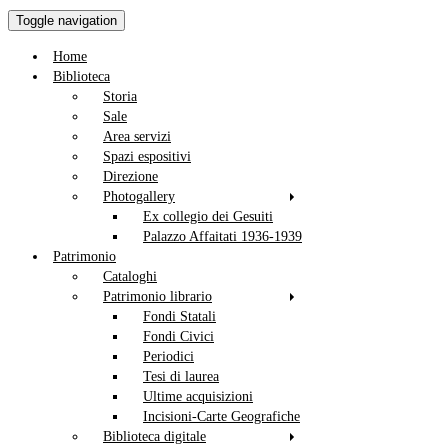
Toggle navigation
Home
Biblioteca
Storia
Sale
Area servizi
Spazi espositivi
Direzione
Photogallery
Ex collegio dei Gesuiti
Palazzo Affaitati 1936-1939
Patrimonio
Cataloghi
Patrimonio librario
Fondi Statali
Fondi Civici
Periodici
Tesi di laurea
Ultime acquisizioni
Incisioni-Carte Geografiche
Biblioteca digitale