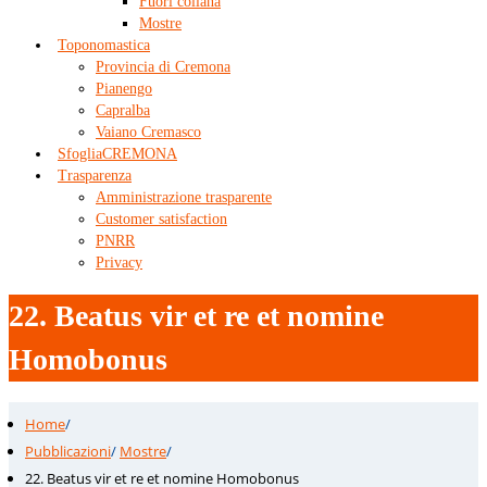
Fuori collana
Mostre
Toponomastica
Provincia di Cremona
Pianengo
Capralba
Vaiano Cremasco
SfogliaCREMONA
Trasparenza
Amministrazione trasparente
Customer satisfaction
PNRR
Privacy
22. Beatus vir et re et nomine
Homobonus
Home
/
Pubblicazioni
/
Mostre
/
22. Beatus vir et re et nomine Homobonus