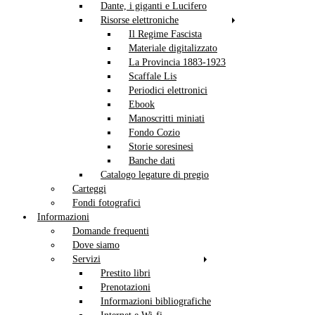
Dante, i giganti e Lucifero
Risorse elettroniche
Il Regime Fascista
Materiale digitalizzato
La Provincia 1883-1923
Scaffale Lis
Periodici elettronici
Ebook
Manoscritti miniati
Fondo Cozio
Storie soresinesi
Banche dati
Catalogo legature di pregio
Carteggi
Fondi fotografici
Informazioni
Domande frequenti
Dove siamo
Servizi
Prestito libri
Prenotazioni
Informazioni bibliografiche