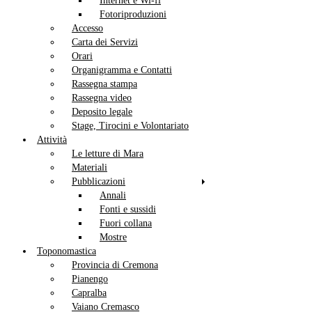
Internet e Wi-fi
Fotoriproduzioni
Accesso
Carta dei Servizi
Orari
Organigramma e Contatti
Rassegna stampa
Rassegna video
Deposito legale
Stage, Tirocini e Volontariato
Attività
Le letture di Mara
Materiali
Pubblicazioni
Annali
Fonti e sussidi
Fuori collana
Mostre
Toponomastica
Provincia di Cremona
Pianengo
Capralba
Vaiano Cremasco