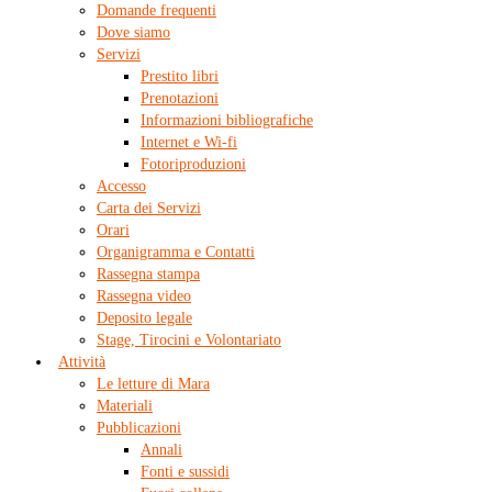
Domande frequenti
Dove siamo
Servizi
Prestito libri
Prenotazioni
Informazioni bibliografiche
Internet e Wi-fi
Fotoriproduzioni
Accesso
Carta dei Servizi
Orari
Organigramma e Contatti
Rassegna stampa
Rassegna video
Deposito legale
Stage, Tirocini e Volontariato
Attività
Le letture di Mara
Materiali
Pubblicazioni
Annali
Fonti e sussidi