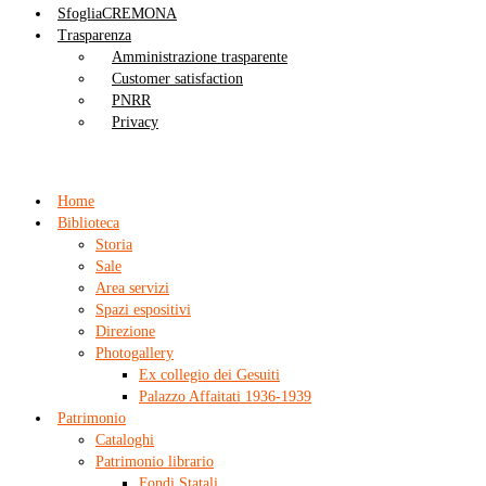
SfogliaCREMONA
Trasparenza
Amministrazione trasparente
Customer satisfaction
PNRR
Privacy
Home
Biblioteca
Storia
Sale
Area servizi
Spazi espositivi
Direzione
Photogallery
Ex collegio dei Gesuiti
Palazzo Affaitati 1936-1939
Patrimonio
Cataloghi
Patrimonio librario
Fondi Statali